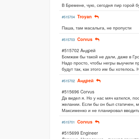
В Бремене, чую, сегодня пир горой б
Troyan
#515704
Паша, там масалыга, не пропусти
Corvus
#515703
#515702 Aндpeй
Бомжам бы такой не дали, даже в Гр
Надо просто, чтобы негры выучили п
будут так, как этого им бы хотелось.
Aндpeй
#515702
#515696 Corvus
Да видел я. Но у нас мяч катился, п
желании. Если бы он был статичен, м
Максименко и не планировал вводить
Corvus
#515701
#515699 Engineer