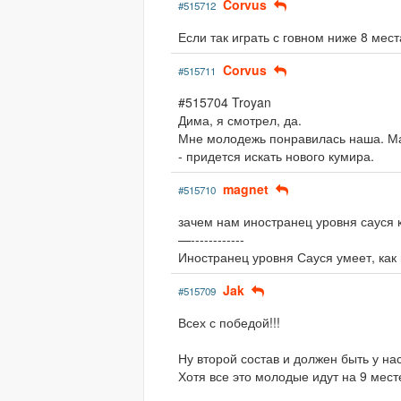
Corvus
#515712
Если так играть с говном ниже 8 мест
Corvus
#515711
#515704 Troyan
Дима, я смотрел, да.
Мне молодежь понравилась наша. Мас
- придется искать нового кумира.
magnet
#515710
зачем нам иностранец уровня сауся к
—------------
Иностранец уровня Сауся умеет, как
Jak
#515709
Всех с победой!!!
Ну второй состав и должен быть у нас
Хотя все это молодые идут на 9 месте 