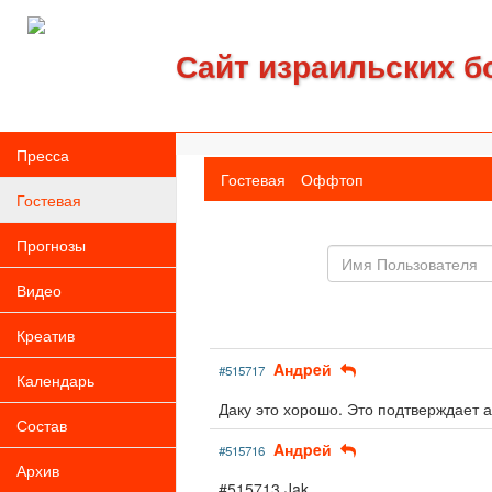
Сайт израильских б
Пресса
Гостевая
Оффтоп
Гостевая
Прогнозы
Имя
пользователя
Видео
Креатив
Aндpeй
#515717
Календарь
Даку это хорошо. Это подтверждает 
Состав
Aндpeй
#515716
Архив
#515713 Jak