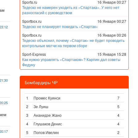
Sports.ru
16 Января 00:27
Тедеско не намерен уходить из «Спартака». У него нет
нам
разногласий с руководством
Sportbox.ru
16 Января 00:27
Тедеско не планирует покидать «Спартак»
23:12
Sportbox.ru
16 Января 00:26
Тедеско объяснил, почему «Спартак» не будет проводить
контрольные матчи на первом сборе
Sport-Express
15 Января 15:28
Как нужно управлять «Спартаком»? Карпин дал советы
Федуну
21:30
Бомбардиры ЧР
1
Промес Куинси
7
20:25
2
Зе Луиш
5
ичем
3
Ананидзе Жано
4
4
Глушаков Денис
4
20:17
5
Попов Ивелин
2