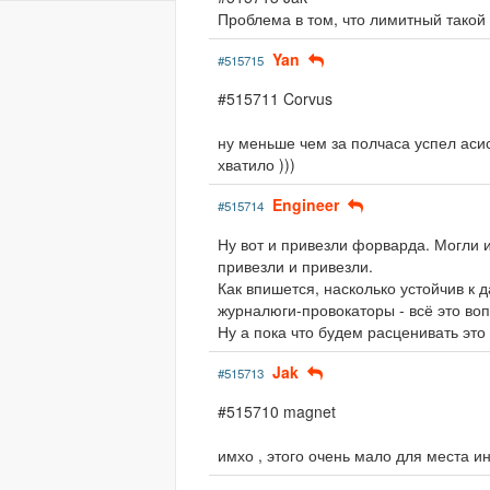
Проблема в том, что лимитный такой
Yan
#515715
#515711 Corvus
ну меньше чем за полчаса успел аси
хватило )))
Engineer
#515714
Ну вот и привезли форварда. Могли и
привезли и привезли.
Как впишется, насколько устойчив к д
журналюги-провокаторы - всё это воп
Ну а пока что будем расценивать это
Jak
#515713
#515710 magnet
имхо , этого очень мало для места ин