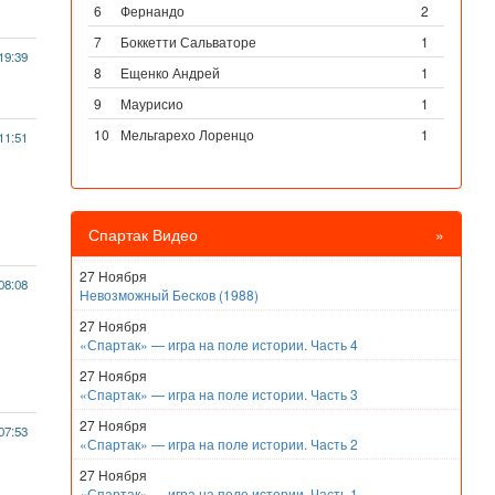
6
Фернандо
2
7
Боккетти Сальваторе
1
19:39
8
Ещенко Андрей
1
9
Маурисио
1
10
Мельгарехо Лоренцо
1
11:51
Спартак Видео
»
27 Ноября
08:08
Невозможный Бесков (1988)
27 Ноября
«Спартак» — игра на поле истории. Часть 4
27 Ноября
«Спартак» — игра на поле истории. Часть 3
27 Ноября
07:53
«Спартак» — игра на поле истории. Часть 2
27 Ноября
«Спартак» — игра на поле истории. Часть 1