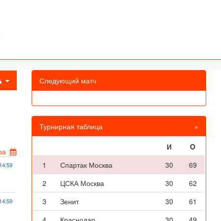
Следующий матч
Турнирная таблица
»
И
O
ра
1
Спартак Москва
30
69
14:59
2
ЦСКА Москва
30
62
3
Зенит
30
61
14:59
4
Краснодар
30
49