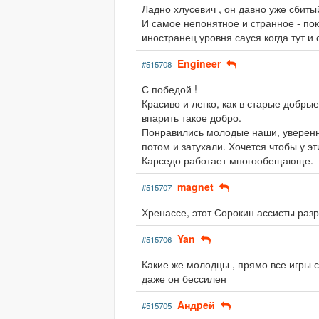
Ладно хлусевич , он давно уже сбитый
И самое непонятное и странное - по
иностранец уровня сауся когда тут и 
Engineer
#515708
С победой !
Красиво и легко, как в старые добр
впарить такое добро.
Понравились молодые наши, уверенн
потом и затухали. Хочется чтобы у эт
Карседо работает многообещающе.
magnet
#515707
Хренассе, этот Сорокин ассисты разр
Yan
#515706
Какие же молодцы , прямо все игры с
даже он бессилен
Aндpeй
#515705