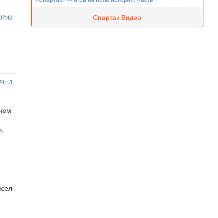
Спартак Видео
07:42
21:13
 нем
р,
исел