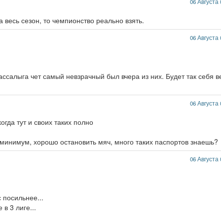
06 Августа 
а весь сезон, то чемпионство реально взять.
06 Августа 
салыга чет самый невзрачный был вчера из них. Будет так себя в
06 Августа 
огда тут и своих таких полно
 минимум, хорошо остановить мяч, много таких паспортов знаешь?
06 Августа 
 посильнее...
в 3 лиге...