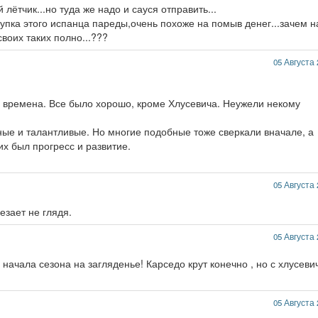
 лётчик...но туда же надо и сауся отправить...
купка этого испанца пареды,очень похоже на помыв денег...зачем 
своих таких полно...???
05 Августа 
ые времена. Все было хорошо, кроме Хлусевича. Неужели некому
ые и талантливые. Но многие подобные тоже сверкали вначале, а
их был прогресс и развитие.
05 Августа 
езает не глядя.
05 Августа 
 начала сезона на загляденье! Карседо крут конечно , но с хлусев
05 Августа 