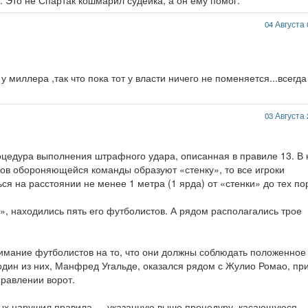
. Это не Спартак кошмарил судейка, а он ему помог.
04 Августа 
 миллера ,так что пока тот у власти ничего не поменяется...всегда
03 Августа 
роцедура выполнения штрафного удара, описанная в правиле 13. В
оков обороняющейся команды образуют «стенку», то все игроки
я на расстоянии не менее 1 метра (1 ярда) от «стенки» до тех по
», находились пять его футболистов. А рядом располагались трое
мание футболистов на то, что они должны соблюдать положенное
один из них, Манфред Угальде, оказался рядом с Жулио Ромао, пр
правлении ворот.
х нарушил правила — указанную выше процедуру, касающуюся