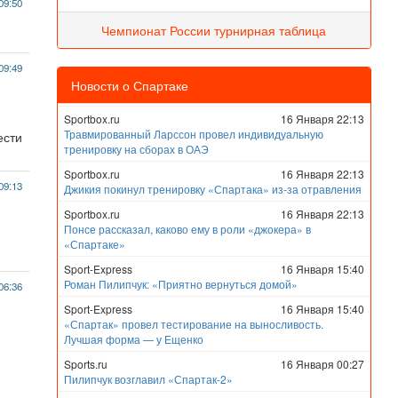
09:50
Чемпионат России турнирная таблица
09:49
Новости о Спартаке
Sportbox.ru
16 Января 22:13
Травмированный Ларссон провел индивидуальную
ести
тренировку на сборах в ОАЭ
Sportbox.ru
16 Января 22:13
09:13
Джикия покинул тренировку «Спартака» из-за отравления
Sportbox.ru
16 Января 22:13
Понсе рассказал, каково ему в роли «джокера» в
«Спартаке»
Sport-Express
16 Января 15:40
Роман Пилипчук: «Приятно вернуться домой»
06:36
Sport-Express
16 Января 15:40
«Спартак» провел тестирование на выносливость.
Лучшая форма — у Ещенко
Sports.ru
16 Января 00:27
Пилипчук возглавил «Спартак-2»