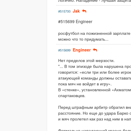
Логично. Нападение - лучшая защита
Jak
#515700
#515699 Engineer
росфутбол на пожизненной зарплате у
можно что то придумать...
Engineer
#515699
Нет пределов этой мерзости.
"... В том эпизоде была нарушена п
говорится: «если три или более игр
атакующей команды должны оставатьс
пока мяч не войдет в игру».
В «стенке», установленной «Ахматом
спартаковцев.
Перед штрафным арбитр обратил вни
расстояние. Но еще до удара Барко 
и мяч пролетел как раз над ним в на
Формально нападающий красно-белы