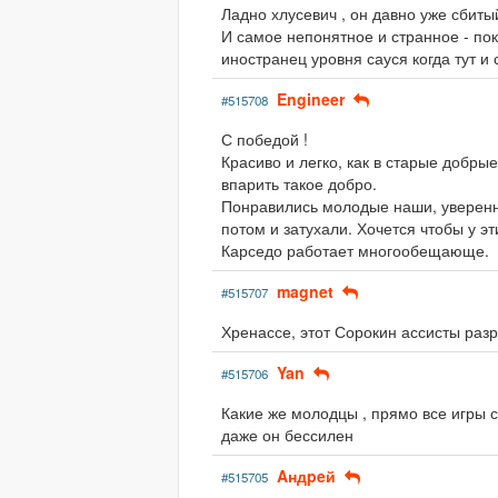
Ладно хлусевич , он давно уже сбитый
И самое непонятное и странное - по
иностранец уровня сауся когда тут и 
Engineer
#515708
С победой !
Красиво и легко, как в старые добр
впарить такое добро.
Понравились молодые наши, уверенн
потом и затухали. Хочется чтобы у эт
Карседо работает многообещающе.
magnet
#515707
Хренассе, этот Сорокин ассисты разр
Yan
#515706
Какие же молодцы , прямо все игры с
даже он бессилен
Aндpeй
#515705