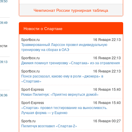
09:50
Чемпионат России турнирная таблица
09:49
Новости о Спартаке
Sportbox.ru
16 Января 22:13
Травмированный Ларссон провел индивидуальную
ести
тренировку на сборах в ОАЭ
Sportbox.ru
16 Января 22:13
09:13
Джикия покинул тренировку «Спартака» из-за отравления
Sportbox.ru
16 Января 22:13
Понсе рассказал, каково ему в роли «джокера» в
«Спартаке»
Sport-Express
16 Января 15:40
Роман Пилипчук: «Приятно вернуться домой»
06:36
Sport-Express
16 Января 15:40
«Спартак» провел тестирование на выносливость.
Лучшая форма — у Ещенко
Sports.ru
16 Января 00:27
Пилипчук возглавил «Спартак-2»