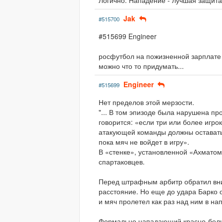
Логично. Нападение - лучшая защита
Jak
#515700
#515699 Engineer
росфутбол на пожизненной зарплате у
можно что то придумать...
Engineer
#515699
Нет пределов этой мерзости.
"... В том эпизоде была нарушена п
говорится: «если три или более игр
атакующей команды должны оставатьс
пока мяч не войдет в игру».
В «стенке», установленной «Ахматом
спартаковцев.
Перед штрафным арбитр обратил вни
расстояние. Но еще до удара Барко 
и мяч пролетел как раз над ним в на
Формально нападающий красно-белы