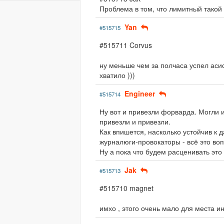
Проблема в том, что лимитный такой
Yan
#515715
#515711 Corvus
ну меньше чем за полчаса успел аси
хватило )))
Engineer
#515714
Ну вот и привезли форварда. Могли и
привезли и привезли.
Как впишется, насколько устойчив к д
журналюги-провокаторы - всё это воп
Ну а пока что будем расценивать это
Jak
#515713
#515710 magnet
имхо , этого очень мало для места ин