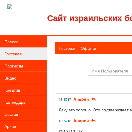
Сайт израильских б
Пресса
Гостевая
Оффтоп
Гостевая
Прогнозы
Имя
пользователя
Видео
Креатив
Aндpeй
#515717
Календарь
Даку это хорошо. Это подтверждает 
Состав
Aндpeй
#515716
Архив
#515713 Jak