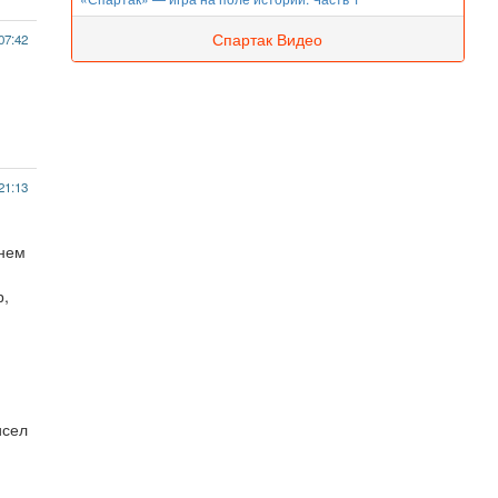
Спартак Видео
07:42
21:13
 нем
р,
исел