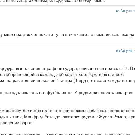
. Это не Спартак кошмарил судейка, а он ему помог.
04 Августа 
 миллера ,так что пока тот у власти ничего не поменяется...всегда
03 Августа 
роцедура выполнения штрафного удара, описанная в правиле 13. В
оков обороняющейся команды образуют «стенку», то все игроки
я на расстоянии не менее 1 метра (1 ярда) от «стенки» до тех по
», находились пять его футболистов. А рядом располагались трое
мание футболистов на то, что они должны соблюдать положенное
один из них, Манфред Угальде, оказался рядом с Жулио Ромао, пр
правлении ворот.
х нарушил правила — указанную выше процедуру, касающуюся