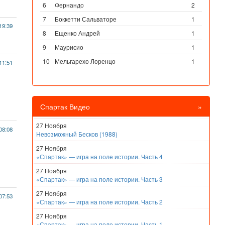
6
Фернандо
2
7
Боккетти Сальваторе
1
19:39
8
Ещенко Андрей
1
9
Маурисио
1
10
Мельгарехо Лоренцо
1
11:51
Спартак Видео
»
27 Ноября
08:08
Невозможный Бесков (1988)
27 Ноября
«Спартак» — игра на поле истории. Часть 4
27 Ноября
«Спартак» — игра на поле истории. Часть 3
27 Ноября
07:53
«Спартак» — игра на поле истории. Часть 2
27 Ноября
«Спартак» — игра на поле истории. Часть 1