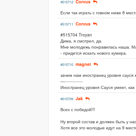
Corvus
#515712
Если так играть с говном ниже 8 мест
Corvus
#515711
#515704 Troyan
Дима, я смотрел, да.
Мне молодежь понравилась наша. Мас
- придется искать нового кумира.
magnet
#515710
зачем нам иностранец уровня сауся к
—------------
Иностранец уровня Сауся умеет, как
Jak
#515709
Всех с победой!!!
Ну второй состав и должен быть у нас
Хотя все это молодые идут на 9 месте 