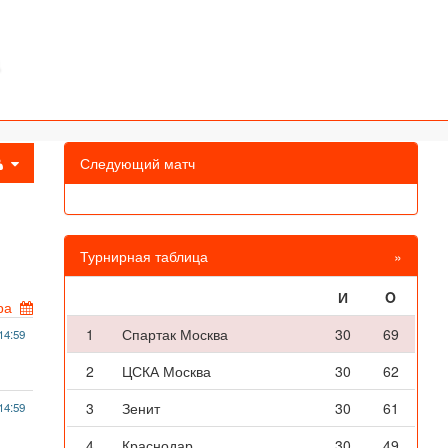
Следующий матч
Турнирная таблица
»
И
O
ра
1
Спартак Москва
30
69
14:59
2
ЦСКА Москва
30
62
3
Зенит
30
61
14:59
4
Краснодар
30
49