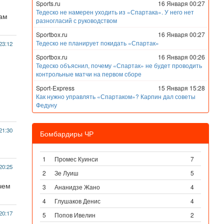
Sports.ru
16 Января 00:27
Тедеско не намерен уходить из «Спартака». У него нет
нам
разногласий с руководством
Sportbox.ru
16 Января 00:27
Тедеско не планирует покидать «Спартак»
23:12
Sportbox.ru
16 Января 00:26
Тедеско объяснил, почему «Спартак» не будет проводить
контрольные матчи на первом сборе
Sport-Express
15 Января 15:28
Как нужно управлять «Спартаком»? Карпин дал советы
Федуну
21:30
Бомбардиры ЧР
1
Промес Куинси
7
20:25
2
Зе Луиш
5
ичем
3
Ананидзе Жано
4
4
Глушаков Денис
4
20:17
5
Попов Ивелин
2