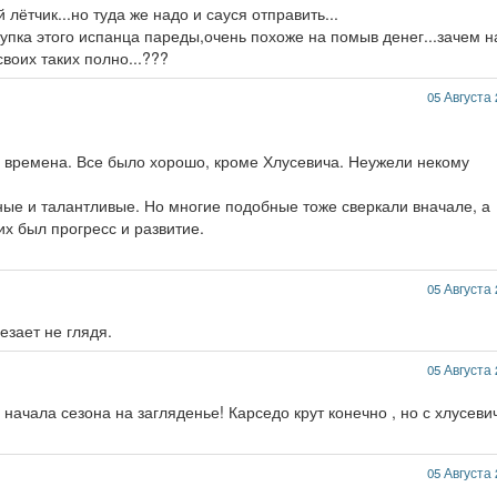
 лётчик...но туда же надо и сауся отправить...
купка этого испанца пареды,очень похоже на помыв денег...зачем 
своих таких полно...???
05 Августа 
ые времена. Все было хорошо, кроме Хлусевича. Неужели некому
ые и талантливые. Но многие подобные тоже сверкали вначале, а
их был прогресс и развитие.
05 Августа 
езает не глядя.
05 Августа 
 начала сезона на загляденье! Карседо крут конечно , но с хлусев
05 Августа 