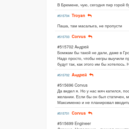
В Бремене, чую, сегодня пир горой б
Troyan
#515704
Паша, там масалыга, не пропусти
Corvus
#515703
#515702 Aндpeй
Бомжам бы такой не дали, даже в Гр
Надо просто, чтобы негры выучили п
будут так, как этого им бы хотелось.
Aндpeй
#515702
#515696 Corvus
Да видел я. Но у нас мяч катился, п
желании. Если бы он был статичен, м
Максименко и не планировал вводить
Corvus
#515701
#515699 Engineer